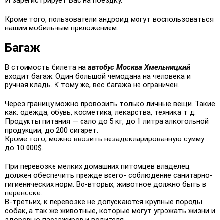
И зарегистрирует Вас на поездку.
Кроме того, пользователи андроид могут воспользоваться
нашим
мобильным приложением.
Багаж
В стоимость билета на
автобус Москва Хмельницкий
входит багаж. Один большой чемодана на человека и
ручная кладь. К тому же, вес багажа не ограничен.
Через границу можно провозить только личные вещи. Такие
как: одежда, обувь, косметика, лекарства, техника т д.
Продукты питания — сало до 5 кг, до 1 литра алкогольной
продукции, до 200 сигарет.
Кроме того, можно ввозить незадекларированную сумму
до 10 000$.
При перевозке мелких домашних питомцев владелец
должен обеспечить прежде всего- соблюдение санитарно-
гигиенических норм. Во-вторых, животное должно быть в
переноске.
В-третьих, к перевозке не допускаются крупные породы
собак, а так же животные, которые могут угрожать жизни и
здоровью пассажиров и водителя.