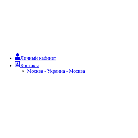
Личный кабинет
Контакы
Москва - Украина - Москва
Главная
Блог
Автопарк
Отзывы
Аренда авто
Сотрудничество
О нас