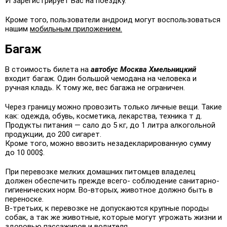
И зарегистрирует Вас на поездку.
Кроме того, пользователи андроид могут воспользоваться
нашим
мобильным приложением.
Багаж
В стоимость билета на
автобус Москва Хмельницкий
входит багаж. Один большой чемодана на человека и
ручная кладь. К тому же, вес багажа не ограничен.
Через границу можно провозить только личные вещи. Такие
как: одежда, обувь, косметика, лекарства, техника т д.
Продукты питания — сало до 5 кг, до 1 литра алкогольной
продукции, до 200 сигарет.
Кроме того, можно ввозить незадекларированную сумму
до 10 000$.
При перевозке мелких домашних питомцев владелец
должен обеспечить прежде всего- соблюдение санитарно-
гигиенических норм. Во-вторых, животное должно быть в
переноске.
В-третьих, к перевозке не допускаются крупные породы
собак, а так же животные, которые могут угрожать жизни и
здоровью пассажиров и водителя.