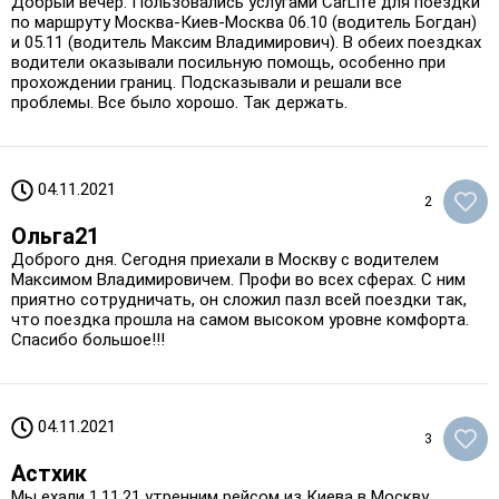
Добрый вечер. Пользовались услугами CarLife для поездки
по маршруту Москва-Киев-Москва 06.10 (водитель Богдан)
и 05.11 (водитель Максим Владимирович). В обеих поездках
водители оказывали посильную помощь, особенно при
прохождении границ. Подсказывали и решали все
проблемы. Все было хорошо. Так держать.
04.11.2021
2
Ольга21
Доброго дня. Сегодня приехали в Москву с водителем
Максимом Владимировичем. Профи во всех сферах. С ним
приятно сотрудничать, он сложил пазл всей поездки так,
что поездка прошла на самом высоком уровне комфорта.
Спасибо большое!!!
04.11.2021
3
Астхик
Мы ехали 1.11.21 утренним рейсом из Киева в Москву