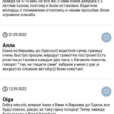
правда на 5-10 мин, но все же, с нами ехала девушка с 2
летним сыном, поэтому и были остановки. Водители
молодцы с пониманием отнеслись к нашим просьбам. Всем
огромное спасибо
21.09.2022
Алла
Ехала из Варшавы до Одессы!) водителя супер, границу
очень быстро прошли, маршрут грамотно построен! Есть
розетки,остановка каждые два часа, с багажом помогли,
говорят "так, не тащите сами" забрали у меня с рук ,и
аккуратно сложили автобус)) Всем советую!
12.09.2022
Olga
Dobry wieczór, вперше їхала з Вами із Варшави до Одеси, все
будо класно, дякую за таку гарну поїздку! Тепер завжди
буду їздити з Вами! Dzięnkuję!