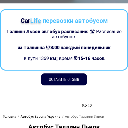
Car
Life
перевозки автобусом
Таллинн Львов автобус расписание:
🛣 Расписание
автобусов:
из Таллинна ⏰8:00
каждый понедельник
в пути:1369
км;
время:
⏰15-16 часов
ОСТАВИТЬ ОТЗЫВ
8.5
13
Головна
Автобус Европа Украина
Автобус Таллинн Львов
Автобус Таллинн Львов