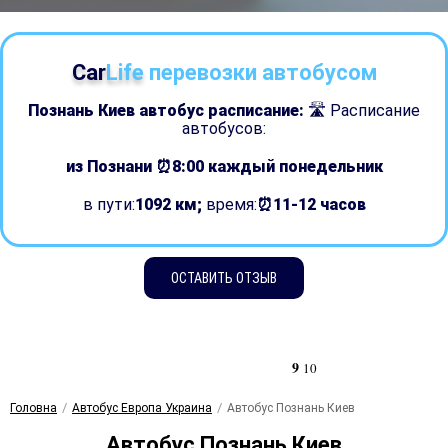
Car
Life
перевозки автобусом
Познань Киев автобус расписание:
🛣 Расписание
автобусов:
из Познани ⏰8:00
каждый понедельник
в пути:
1092 км;
время:
⏰11-12 часов
ОСТАВИТЬ ОТЗЫВ
9
10
Головна
Автобус Европа Украина
Автобус Познань Киев
Автобус Познань Киев