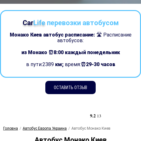
Car
Life
перевозки автобусом
Монако Киев автобус расписание:
🛣 Расписание
автобусов:
из Монако ⏰8:00
каждый понедельник
в пути:2389
км;
время:
⏰29-30 часов
ОСТАВИТЬ ОТЗЫВ
9.2
13
Головна
Автобус Европа Украина
Автобус Монако Киев
Автобус Монако Киев