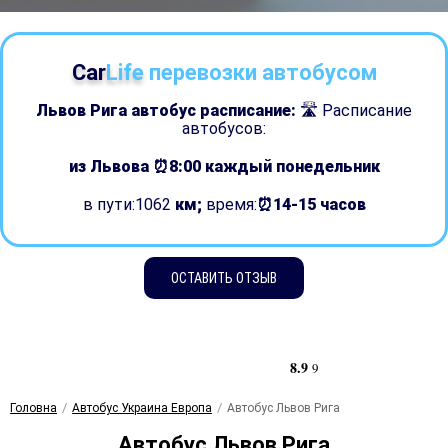
Car
Life
перевозки автобусом
Львов Рига автобус расписание:
🛣 Расписание
автобусов:
из Львова ⏰8:00
каждый понедельник
в пути:1062
км;
время:
⏰14-15 часов
ОСТАВИТЬ ОТЗЫВ
8.9
9
Головна
Автобус Украина Европа
Автобус Львов Рига
Автобус Львов Рига