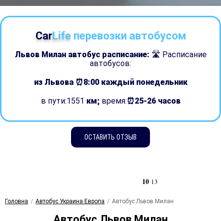
Car
Life
перевозки автобусом
Львов Милан автобус расписание:
🛣 Расписание
автобусов:
из Львова ⏰8:00
каждый понедельник
в пути:1551
км;
время:
⏰25-26 часов
ОСТАВИТЬ ОТЗЫВ
10
13
Головна
Автобус Украина Европа
Автобус Львов Милан
Автобус Львов Милан