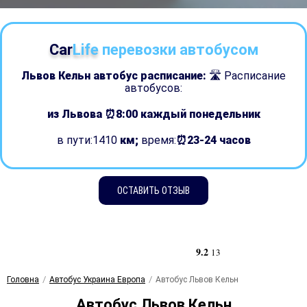
Car
Life
перевозки автобусом
Львов Кельн автобус расписание:
🛣 Расписание
автобусов:
из Львова ⏰8:00
каждый понедельник
в пути:1410
км;
время:
⏰23-24 часов
ОСТАВИТЬ ОТЗЫВ
9.2
13
Головна
Автобус Украина Европа
Автобус Львов Кельн
Автобус Львов Кельн