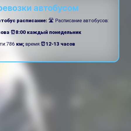
ревозки автобусом
втобус расписание:
🛣 Расписание автобусов:
вова ⏰8:00
каждый понедельник
ути:786
км;
время:
⏰12-13 часов