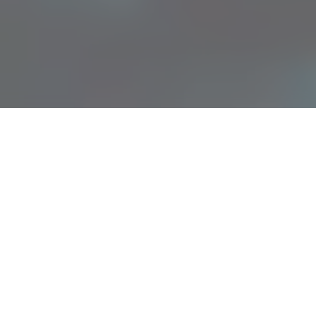
ьвов Гданьск