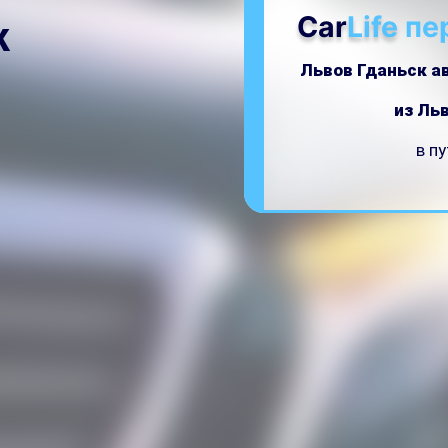
Car
Life
пе
К
Львов Гданьск а
из Ль
в п