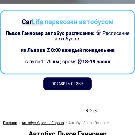
Car
Life
перевозки автобусом
Львов Ганновер автобус расписание:
🛣 Расписание
автобусов:
из Львова ⏰8:00
каждый понедельник
в пути:1176
км;
время:
⏰18-19 часов
ОСТАВИТЬ ОТЗЫВ
9.9
15
Головна
Автобус Украина Европа
Автобус Львов Ганновер
Автобус Львов Ганновер