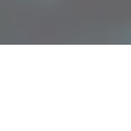
ьвов Берлин