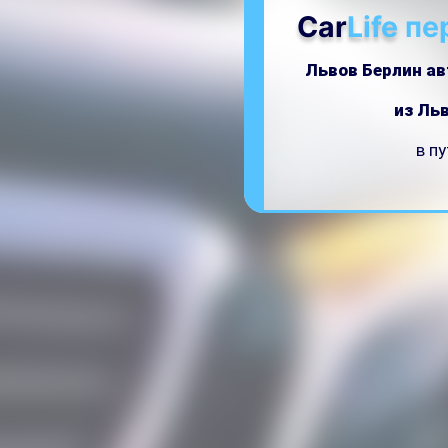
Car
Life
пе
Львов Берлин ав
из Ль
в п