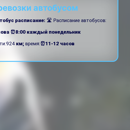
ревозки автобусом
тобус расписание:
🛣 Расписание автобусов:
вова ⏰8:00
каждый понедельник
ути:924
км;
время:
⏰11-12 часов