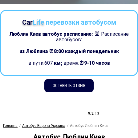
Car
Life
перевозки автобусом
Люблин Киев автобус расписание:
🛣 Расписание
автобусов:
из Люблина ⏰8:00
каждый понедельник
в пути:607
км;
время:
⏰9-10 часов
ОСТАВИТЬ ОТЗЫВ
9.2
13
Головна
Автобус Европа Украина
Автобус Люблин Киев
Автобус Люблин Киев