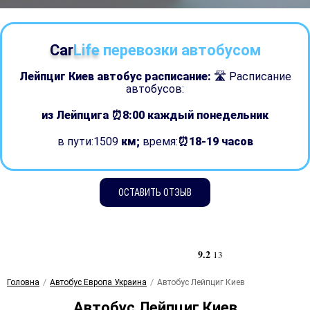
Car
Life
перевозки автобусом
Лейпциг Киев автобус расписание:
🛣 Расписание
автобусов:
из Лейпцига ⏰8:00
каждый понедельник
в пути:1509
км;
время:
⏰18-19 часов
ОСТАВИТЬ ОТЗЫВ
9.2
13
Головна
Автобус Европа Украина
Автобус Лейпциг Киев
Автобус Лейпциг Киев