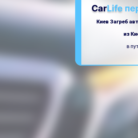
Car
Life
пе
Киев Загреб ав
из Ки
в пу