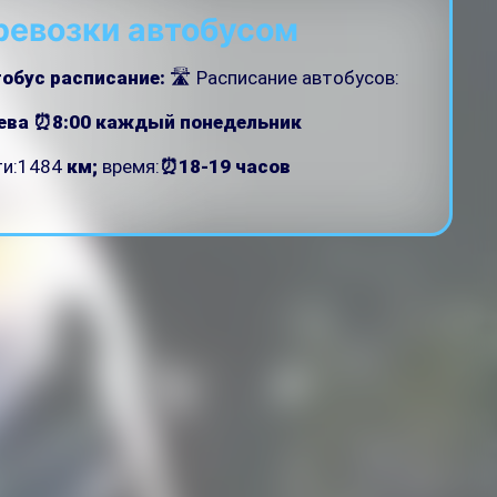
ревозки автобусом
тобус расписание:
🛣 Расписание автобусов:
ева ⏰8:00
каждый понедельник
ти:1484
км;
время:
⏰18-19 часов