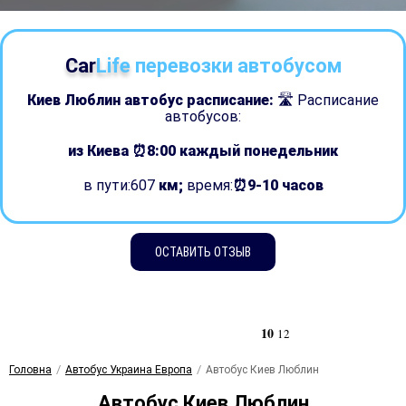
Car
Life
перевозки автобусом
Киев Люблин автобус расписание:
🛣 Расписание
автобусов:
из Киева ⏰8:00
каждый понедельник
в пути:607
км;
время:
⏰9-10 часов
ОСТАВИТЬ ОТЗЫВ
10
12
Головна
Автобус Украина Европа
Автобус Киев Люблин
Автобус Киев Люблин