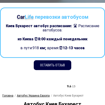
Car
Life
перевозки автобусом
Киев Бухарест автобус расписание:
🛣 Расписание
автобусов:
из Киева ⏰8:00
каждый понедельник
в пути:918
км;
время:
⏰12-13 часов
ОСТАВИТЬ ОТЗЫВ
9.6
13
Головна
Автобус Украина Европа
Автобус Киев Бухарест
Автобус Киев Бухарест