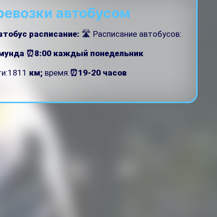
ревозки автобусом
втобус расписание:
🛣 Расписание автобусов:
мунда ⏰8:00
каждый понедельник
ти:1811
км;
время:
⏰19-20 часов