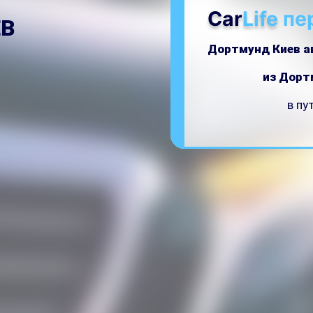
Car
Life
пе
ЕВ
Дортмунд Киев а
из Дорт
в пу