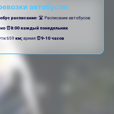
ревозки автобусом
обус расписание:
🛣 Расписание автобусов:
рно ⏰8:00
каждый понедельник
ути:659
км;
время:
⏰9-10 часов